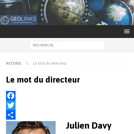
ACCUEIL
Le mot du directeur
Le mot du directeur
F
a
T
Julien Davy
c
w
P
e
i
a