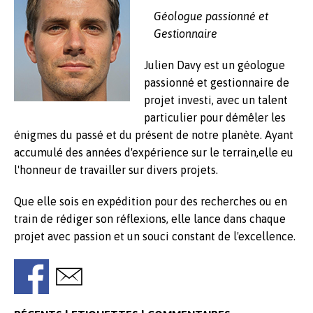
Géologue passionné et
b
t
r
Gestionnaire
o
t
t
Julien Davy est un géologue
o
e
a
passionné et gestionnaire de
k
r
g
projet investi, avec un talent
e
particulier pour démêler les
r
énigmes du passé et du présent de notre planète. Ayant
accumulé des années d'expérience sur le terrain,elle eu
l'honneur de travailler sur divers projets.
Que elle sois en expédition pour des recherches ou en
train de rédiger son réflexions, elle lance dans chaque
projet avec passion et un souci constant de l'excellence.