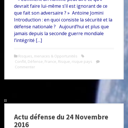
c
w
P
devrait faire lui-même s’il est ignorant de ce
e
i
a
que fait son adversaire ? » Antoine Jomini
b
t
r
Introduction : en quoi consiste la sécurité et la
défense nationale ? Aujourd’hui et plus que
o
t
t
jamais depuis la seconde guerre mondiale
o
e
a
l’intégrité […]
k
r
g
e
Risques, menaces & Opportunités
Conflit
,
Défense
,
France
,
Risque
,
risque pays
r
Commenter
Actu défense du 24 Novembre
2016