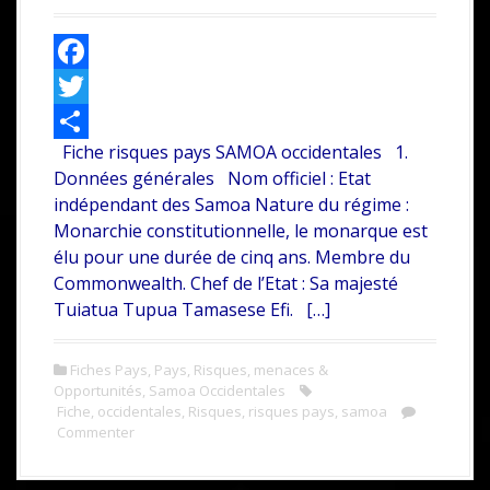
i
p
a
F
l
a
T
Fiche risques pays SAMOA occidentales 1.
c
w
P
Données générales Nom officiel : Etat
e
i
a
indépendant des Samoa Nature du régime :
b
t
r
Monarchie constitutionnelle, le monarque est
élu pour une durée de cinq ans. Membre du
o
t
t
Commonwealth. Chef de l’Etat : Sa majesté
o
e
a
Tuiatua Tupua Tamasese Efi. […]
k
r
g
e
Fiches Pays
,
Pays
,
Risques, menaces &
Opportunités
,
Samoa Occidentales
r
Fiche
,
occidentales
,
Risques
,
risques pays
,
samoa
Commenter