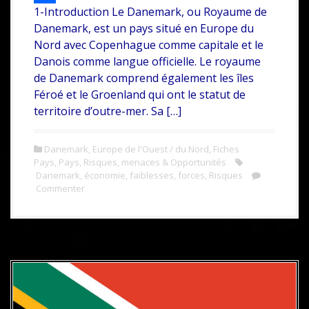
1-Introduction Le Danemark, ou Royaume de
c
w
P
Danemark, est un pays situé en Europe du
e
i
a
Nord avec Copenhague comme capitale et le
b
t
r
Danois comme langue officielle. Le royaume
de Danemark comprend également les îles
o
t
t
Féroé et le Groenland qui ont le statut de
o
e
a
territoire d’outre-mer. Sa […]
k
r
g
e
Danemark
,
Europe de l'Ouest / du Nord
,
Fiches
Pays
,
Pays
,
Risques, menaces & Opportunités
r
Danemark
,
économie
,
faiblesses
,
forces
,
Risques
Commenter