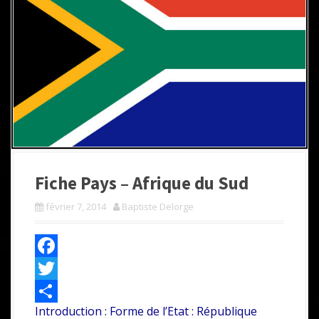
Fiche Pays – Afrique du Sud
février 7, 2014
Baptiste Delorge
F
a
T
Introduction : Forme de l’Etat : République
c
w
P