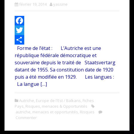
février 19, 2014
yassine
F
a
T
Forme de l’état : L’Autriche est une
c
w
P
république fédérale démocratique et
e
i
a
souveraine depuis le traité de Staatsvertarg
b
t
r
datant de 1955. Sa constitution date de 1920
puis a été modifiée en 1929. Les langues :
o
t
t
La langue […]
o
e
a
k
r
g
Autriche
,
Europe de l'Est / Balkans
,
Fiches
e
Pays
,
Risques, menaces & Opportunités
autriche
,
menaces et opportunités
,
Risques
r
Commenter