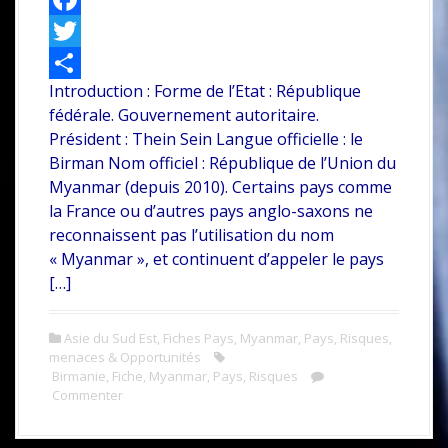
F
a
T
Introduction : Forme de l’Etat : République
c
w
P
fédérale. Gouvernement autoritaire.
e
i
a
Président : Thein Sein Langue officielle : le
b
t
r
Birman Nom officiel : République de l’Union du
Myanmar (depuis 2010). Certains pays comme
o
t
t
la France ou d’autres pays anglo-saxons ne
o
e
a
reconnaissent pas l’utilisation du nom
k
r
g
« Myanmar », et continuent d’appeler le pays
[…]
e
r
Asie du Sud Est
,
Fiches Pays
,
Myanmar
,
Pays
,
Risques,
menaces & Opportunités
Birmanie
,
Fiche
,
Myanmar
,
Pays
,
Risques
Commenter