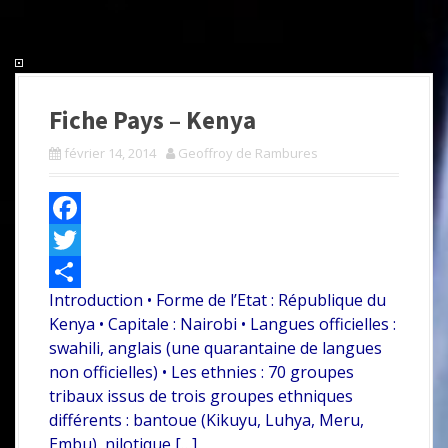
Fiche Pays – Kenya
février 14, 2014
Geoffroy de Rambures
F
a
T
Introduction • Forme de l’Etat : République du
c
w
P
Kenya • Capitale : Nairobi • Langues officielles :
e
i
a
swahili, anglais (une quarantaine de langues
b
t
r
non officielles) • Les ethnies : 70 groupes
tribaux issus de trois groupes ethniques
o
t
t
différents : bantoue (Kikuyu, Luhya, Meru,
o
e
a
Embu), nilotique […]