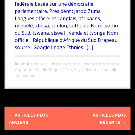
fédérale basée sur une démocratie
e
i
a
parlementaire. Président : Jacob Zuma
b
t
r
Langues officielles : anglais, afrikaans,
ndébélé, xhosa, zoulou, sotho du Nord, sotho
o
t
t
du Sud, tswana, siswati, venda et tsonga Nom
o
e
a
officiel : République d’Afrique du Sud Drapeau :
k
r
g
source : Google Image Ethnies : […]
e
Afrique du Sud
,
Fiches Pays
,
Pays
,
Risques, menaces &
r
Opportunités
Afrique
,
Fiche
,
Pays
,
Risques
,
Sud
Commenter
N
←
ARTICLES PLUS
ARTICLES PLUS
a
ANCIENS
RÉCENTS
→