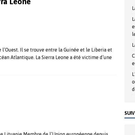
rra Leone
rée du Nord, un outil politique au service de la démocrature
L
L
017
ACTUALITÉS
e
l
L
l’Ouest. Il se trouve entre la Guinée et le Liberia et
C
Océan Atlantique. La Sierra Leone a été victime d’une
e
L
o
d
SUIV
de Lituanie Membre de l’Union européenne depuis