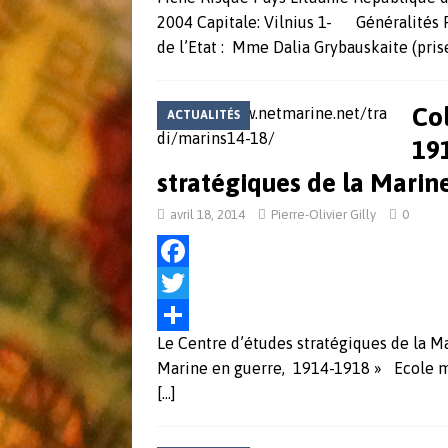
c
w
P
2004 Capitale: Vilnius 1- Généralités F
e
i
a
de l’Etat : Mme Dalia Grybauskaite (pris
b
t
r
o
t
t
Col
ACTUALITÉS
o
e
a
191
k
r
g
stratégiques de la Marin
e
avril 18, 2014
Pierre-Olivier Gilly
0
r
F
a
T
Le Centre d’études stratégiques de la Ma
c
w
P
Marine en guerre, 1914-1918 » Ecole mil
e
i
a
[…]
b
t
r
o
t
t