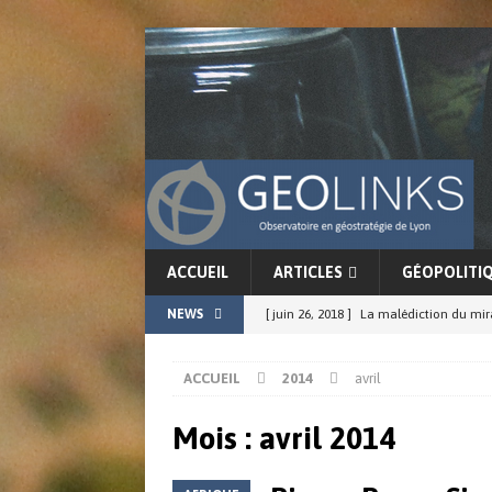
ACCUEIL
ARTICLES
GÉOPOLITI
NEWS
[ juin 26, 2018 ]
La malédiction du mi
[ juin 17, 2018 ]
La force conjointe du G
ACCUEIL
2014
avril
ACTUALITÉS
[ juin 11, 2018 ]
La cohérence de l’in
Mois : avril 2014
[ juin 8, 2018 ]
Chine-Japon : résurgenc