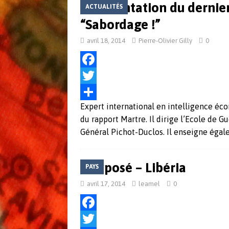
Présentation du dernie
ACTUALITÉS
o
e
a
k
r
g
avril 18, 2014
Pierre-Olivier Gilly
0
e
r
F
a
T
Expert international en intelligence éco
c
w
P
du rapport Martre. Il dirige l’Ecole de 
e
i
a
Général Pichot-Duclos. Il enseigne égal
b
t
r
o
t
t
Exposé – Libéria
PAYS
o
e
a
avril 17, 2014
leamel
0
k
r
g
e
F
r