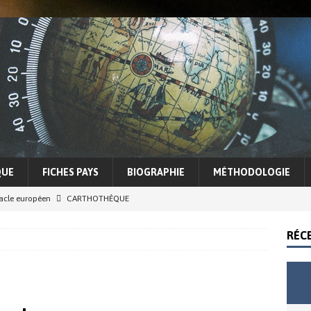
QUE
FICHES PAYS
BIOGRAPHIE
MÉTHODOLOGIE
racle européen
CARTHOTHÈQUE
5 Sahel, entre espoirs et illusions d’une lutte contre le terrorisme
RÉC
cohérence Trump
ACTUALITÉS
e des conflits et tensions régionales
ASIE