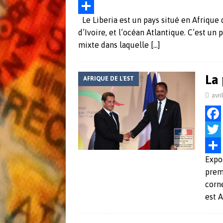
a
T
Le Liberia est un pays situé en Afrique d
c
w
P
d’Ivoire, et l’océan Atlantique. C’est u
e
i
a
mixte dans laquelle
[…]
b
t
r
o
t
t
La 
AFRIQUE DE L'EST
o
e
a
avri
k
r
g
e
F
r
a
T
Expos
c
w
P
premi
e
i
a
corne
b
t
r
est 
o
t
t