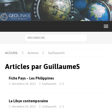
ACCUEIL
Auteurs
GuillaumeS
Articles par
GuillaumeS
Fiche Pays – Les Philippines
décembre 24, 2013
GuillaumeS
0
La Libye contemporaine
décembre 24, 2013
GuillaumeS
2