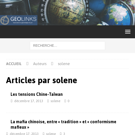
ACCUEIL
Auteurs
solene
Articles par
solene
Les tensions Chine-Taïwan
décembre 17, 2013
solene
0
La mafia chinoise, entre « tradition » et « conformisme
mafieux »
décembre 17, 2013
solene
3