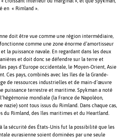
 croissant intérieur ou marginal », et que Spykman,
sé en « Rimland ».
ienne doit être vue comme une région intermédiaire,
 Il fonctionne comme une zone énorme d’amortisseur
e et la puissance navale. En regardant dans les deux
anières et doit donc se défendre sur la terre et
les pays d’Europe occidentale, le Moyen-Orient, Asie
nt. Ces pays, combinés avec les îles de la Grande-
ge de ressources industrielles et de main-d’œuvre
une puissance terrestre et maritime. Spykman a noté
 à l’hégémonie mondiale (la France de Napoléon,
e nazie) sont tous issus du Rimland. Dans chaque cas,
es du Rimland, des îles maritimes et du Heartland.
la sécurité des États-Unis fut la possibilité que les
ntale eurasienne soient dominées par une seule