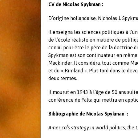
CV de Nicolas Spykman :
D’origine hollandaise, Nicholas J. Spykm
Il enseigna les sciences politiques à l’u
de l’école réaliste en matière de polit
connu pour être le père de la doctrine d
Spykman est son continuateur en même t
Mackinder. Il considéra, tout comme Mac
et du « Rimland ». Plus tard dans le devo
deux termes.
Il mourut en 1943 à l’âge de 50 ans suite 
conférence de Yalta qui mettra en appli
Bibliographie de Nicolas Spykman :
America’s strategy in world politics, th