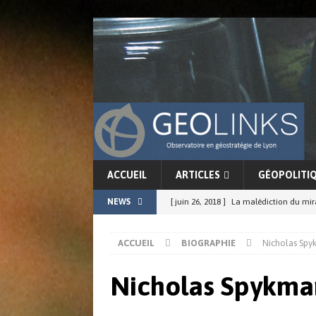
ACCUEIL
ARTICLES
GÉOPOLITI
NEWS
[ juin 26, 2018 ]
La malédiction du mi
[ juin 17, 2018 ]
La force conjointe du G
ACCUEIL
BIOGRAPHIE
Nicholas Sp
ACTUALITÉS
[ juin 11, 2018 ]
La cohérence de l’in
Nicholas Spykma
[ juin 8, 2018 ]
Chine-Japon : résurgenc