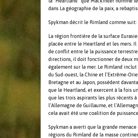
la “Heartland” que Mackinder nomme le «
dans La géographie de la paix, a rebapti
Spykman décrit le Rimland comme suit:
La région frontière de la surface Euras
placée entre le Heartland et les mers.
de conflit entre le la puissance terrestr
directions, il doit fonctionner de deux m
également sur la mer. Le Rimland inclut 
du Sud-ouest, la Chine et l’Extrême-Orie
Bretagne et au Japon, possèdent davanta
que le Heartland, et exercent à la fois 
que les trois aspirants les plus récents
l’Allemagne de Guillaume, et l’Allemagn
cela avait été une coalition de puissanc
Spykman a averti que la grande menace à 
régions du Rimland de la masse contine