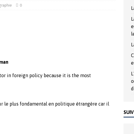
rée du Nord, un outil politique au service de la démocrature
graphie
0
L
L
017
ACTUALITÉS
e
l
L
C
kman
e
L
r in foreign policy because it is the most
o
d
r le plus fondamental en politique étrangère car il
SUIV