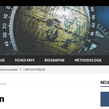
QUE
FICHES PAYS
BIOGRAPHIE
MÉTHODOLOGIE
racle européen
CARTHOTHÈQUE
5 Sahel, entre espoirs et illusions d’une lutte contre le terrorisme
RÉC
ykman
cohérence Trump
ACTUALITÉS
n
e des conflits et tensions régionales
ASIE