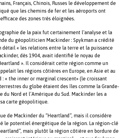
mains, Français, Chinois, Russes le développement de
iqué que les chemins de fer et les aéroports ont
 efficace des zones très éloignées.
ographie de la paix fut certainement l’analyse et la
nde du géopoliticien Mackinder : Spykman a crédité
détail « les relations entre la terre et la puissance
kinder, dès 1904, avait identifié le noyau de
Heartland ». Il considérait cette région comme un
ppelait les régions côtières en Europe, en Asie et au
: « the inner or marginal crescent» (le croissant
 terrestres du globe étaient des îles comme la Grande-
que du Nord et l’Amérique du Sud. Mackinder les a
 sa carte géopolitique.
ue de Mackinder du “Heartland”, mais il considère
 le potentiel énergétique de la région. La région-clé
Heartland”, mais plutôt la région côtière en bordure de