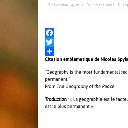
[ mai 31, 2018 ]
L’arme nucléaire en Co
novembre 14, 2013
Etudiant Lyon3
Bio
ACTUALITÉS
[ juin 8, 2017 ]
Actu Défense 30 mai 2
F
a
T
Citation emblématique de Nicolas Spy
c
w
P
e
i
a
“Geography is the most fundamental facto
b
t
r
permanent.”
From
The Geography of the Peace
o
t
t
o
e
a
Traduction
:
« La géographie est le facteu
k
r
g
est le plus permanent »
e
r