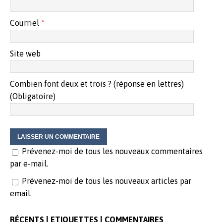
r
t
r
e
r
e
)
e
)
)
Courriel
*
Site web
Combien font deux et trois ? (réponse en lettres)
(Obligatoire)
Prévenez-moi de tous les nouveaux commentaires
par e-mail.
Prévenez-moi de tous les nouveaux articles par
email.
RÉCENTS | ETIQUETTES | COMMENTAIRES