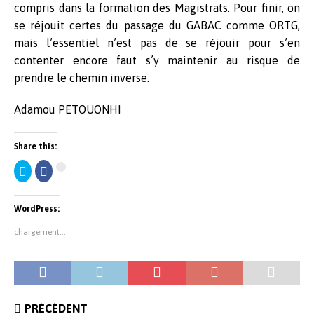
compris dans la formation des Magistrats. Pour finir, on
se réjouit certes du passage du GABAC comme ORTG,
mais l’essentiel n’est pas de se réjouir pour s’en
contenter encore faut s’y maintenir au risque de
prendre le chemin inverse.
Adamou PETOUONHI
Share this:
C
C
C
l
l
l
i
i
i
q
q
q
u
u
u
WordPress:
e
e
e
z
z
z
p
p
p
chargement…
o
o
o
u
u
u
r
r
r
p
p
p
a
a
a
r
r
r
t
t
t
a
a
a
g
g
g
PRÉCÉDENT
e
e
e