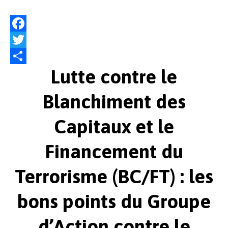
F
a
T
Lutte contre le
c
w
P
e
i
a
Blanchiment des
b
t
r
Capitaux et le
o
t
t
o
e
a
Financement du
k
r
g
e
Terrorisme (BC/FT) : les
r
bons points du Groupe
d’Action contre le