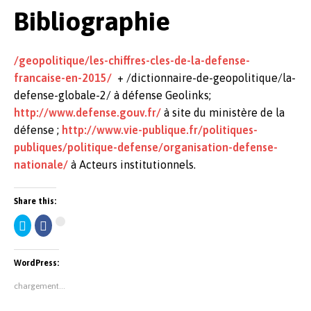
Bibliographie
/geopolitique/les-chiffres-cles-de-la-defense-
francaise-en-2015/
+ /dictionnaire-de-geopolitique/la-
defense-globale-2/ à défense Geolinks;
http://www.defense.gouv.fr/
à site du ministère de la
défense ;
http://www.vie-publique.fr/politiques-
publiques/politique-defense/organisation-defense-
nationale/
à Acteurs institutionnels.
Share this:
C
C
C
l
l
l
i
i
i
q
q
q
u
u
u
WordPress:
e
e
e
z
z
z
p
p
p
chargement…
o
o
o
u
u
u
r
r
r