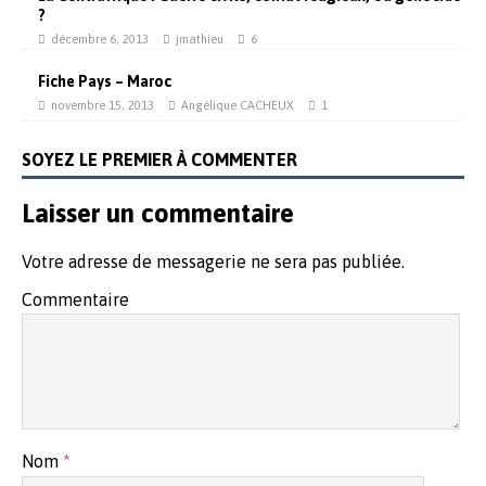
l
l
l
e
l
?
e
f
e
f
e
f
décembre 6, 2013
jmathieu
6
e
n
e
n
ê
n
ê
t
ê
Fiche Pays – Maroc
t
r
t
r
e
r
novembre 15, 2013
Angélique CACHEUX
1
e
)
e
)
)
SOYEZ LE PREMIER À COMMENTER
Laisser un commentaire
Votre adresse de messagerie ne sera pas publiée.
Commentaire
Nom
*