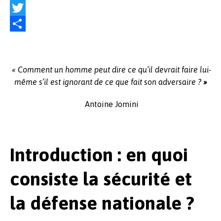
F
a
T
c
w
P
e
i
a
« Comment un homme peut dire ce qu’il devrait faire lui-
b
t
r
même s’il est ignorant de ce que fait son adversaire ?
»
o
t
t
o
e
a
Antoine Jomini
k
r
g
e
Introduction : en quoi
r
consiste la sécurité et
la défense nationale ?