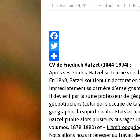
[ mai 31, 2018 ]
L’arme nucléaire en Co
novembre 14, 2013
Etudiant Lyon3
Bio
ACTUALITÉS
[ juin 8, 2017 ]
Actu Défense 30 mai 2
F
a
T
CV de Friedrich Ratzel (1844-1904) :
c
w
P
Après ses études, Ratzel se tourne vers l
e
i
a
En 1868, Ratzel soutient un doctorat en 
b
t
r
immédiatement sa carrière d’enseignant
o
t
t
Il devient par la suite professeur de géo
géopoliticiens (celui qui s’occupe de la 
o
e
a
géographie, la superficie des États et leu
k
r
g
Ratzel publie alors plusieurs ouvrages 
e
volumes, 1878-1880) et «
L’anthropogéo
Nous allons nous intéresser au travail de
r