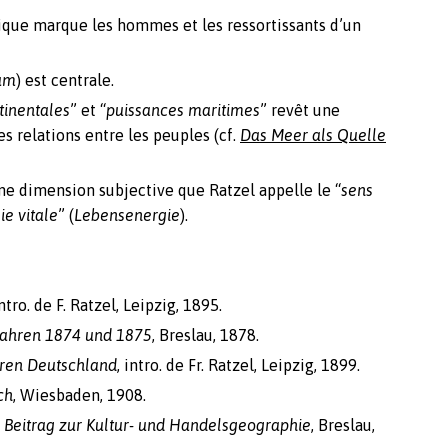
ique marque les hommes et les ressortissants d’un
um
) est centrale.
tinentales
” et “
puissances maritimes
” revêt une
s relations entre les peuples (cf.
Das Meer als Quelle
ne dimension subjective que Ratzel appelle le “
sens
ie vitale
” (
Lebensenergie
).
intro. de F. Ratzel, Leipzig, 1895.
Jahren 1874 und 1875
, Breslau, 1878.
eren Deutschland
, intro. de Fr. Ratzel, Leipzig, 1899.
ch
, Wiesbaden, 1908.
 Beitrag zur Kultur- und Handelsgeographie
, Breslau,