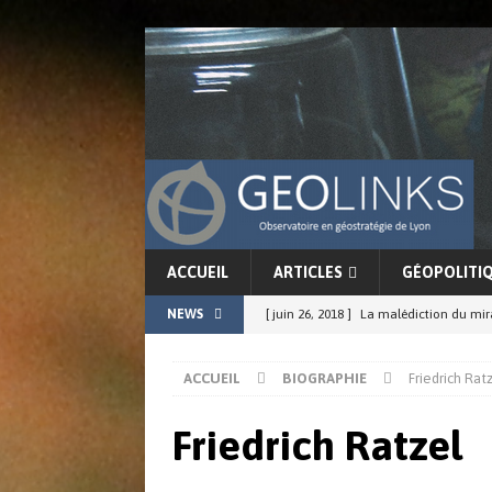
ACCUEIL
ARTICLES
GÉOPOLITI
NEWS
[ juin 26, 2018 ]
La malédiction du mi
[ juin 17, 2018 ]
La force conjointe du G
ACCUEIL
BIOGRAPHIE
Friedrich Rat
ACTUALITÉS
[ juin 11, 2018 ]
La cohérence de l’in
Friedrich Ratzel
[ juin 8, 2018 ]
Chine-Japon : résurgenc