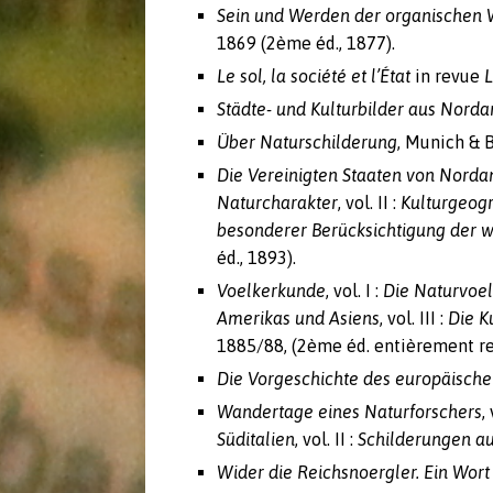
Sein und Werden der organischen 
1869 (2ème éd., 1877).
Le sol, la société et l’État
in revue
L
Städte- und Kulturbilder aus Nord
Über Naturschilderung
, Munich & B
Die Vereinigten Staaten von Nord
Naturcharakter
, vol. II :
Kulturgeogr
besonderer Berücksichtigung der wi
éd., 1893).
Voelkerkunde
, vol. I :
Die Naturvoel
Amerikas und Asiens
, vol. III :
Die K
1885/88, (2ème éd. entièrement re
Die Vorgeschichte des europäisch
Wandertage eines Naturforschers
,
Süditalien
, vol. II :
Schilderungen a
Wider die Reichsnoergler. Ein Wort