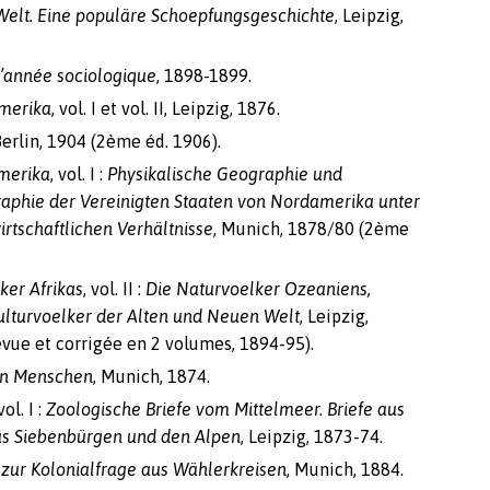
Welt. Eine populäre Schoepfungsgeschichte
, Leipzig,
’année sociologique
, 1898-1899.
amerika
, vol. I et vol. II, Leipzig, 1876.
erlin, 1904 (2ème éd. 1906).
amerika
, vol. I :
Physikalische Geographie und
aphie der Vereinigten Staaten von Nordamerika unter
rtschaftlichen Verhältnisse
, Munich, 1878/80 (2ème
ker Afrikas
, vol. II :
Die Naturvoelker Ozeaniens,
ulturvoelker der Alten und Neuen Welt
, Leipzig,
vue et corrigée en 2 volumes, 1894-95).
en Menschen
, Munich, 1874.
 vol. I :
Zoologische Briefe vom Mittelmeer. Briefe aus
us Siebenbürgen und den Alpen
, Leipzig, 1873-74.
 zur Kolonialfrage aus Wählerkreisen
, Munich, 1884.