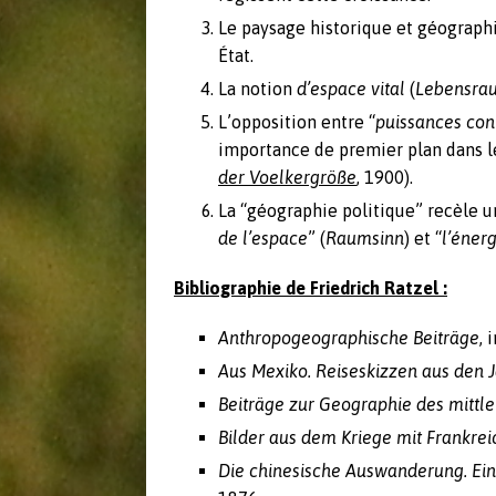
Le paysage historique et géograph
État.
La notion
d’espace vital
(
Lebensra
L’opposition entre “
puissances con
importance de premier plan dans le
der Voelkergröße
, 1900).
La “géographie politique” recèle u
de l’espace
” (
Raumsinn
) et “
l’énerg
Bibliographie de Friedrich Ratzel :
Anthropogeographische Beiträge
, 
Aus Mexiko. Reiseskizzen aus den 
Beiträge zur Geographie des mittl
Bilder aus dem Kriege mit Frankrei
Die chinesische Auswanderung. Ein