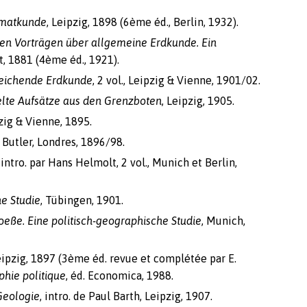
imatkunde
, Leipzig, 1898 (6ème éd., Berlin, 1932).
en Vorträgen über allgemeine Erdkunde. Ein
rt, 1881 (4ème éd., 1921).
leichende Erdkunde
, 2 vol., Leipzig & Vienne, 1901/02.
lte Aufsätze aus den Grenzboten
, Leipzig, 1905.
pzig & Vienne, 1895.
.J. Butler, Londres, 1896/98.
 intro. par Hans Helmolt, 2 vol., Munich et Berlin,
e Studie
, Tübingen, 1901.
eße. Eine politisch-geographische Studie
, Munich,
eipzig, 1897 (3ème éd. revue et complétée par E.
hie politique
, éd. Economica, 1988.
Geologie
, intro. de Paul Barth, Leipzig, 1907.