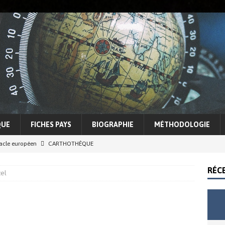
QUE
FICHES PAYS
BIOGRAPHIE
MÉTHODOLOGIE
racle européen
CARTHOTHÈQUE
5 Sahel, entre espoirs et illusions d’une lutte contre le terrorisme
RÉC
zel
cohérence Trump
ACTUALITÉS
e des conflits et tensions régionales
ASIE