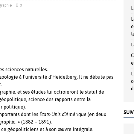
rée du Nord, un outil politique au service de la démocrature
graphie
0
L
L
017
ACTUALITÉS
e
l
L
C
e
es sciences naturelles.
L
zoologie à l’université d’Heidelberg. Il ne débute pas
o
.
d
graphie, et ses études lui octroieront le statut de
géopolitique, science des rapports entre la
r politique).
SUIV
importants dont les
États-Unis d’Amérique
(en deux
graphie
. » (1882 – 1891).
 ce géopoliticiens et à son œuvre intégrale.