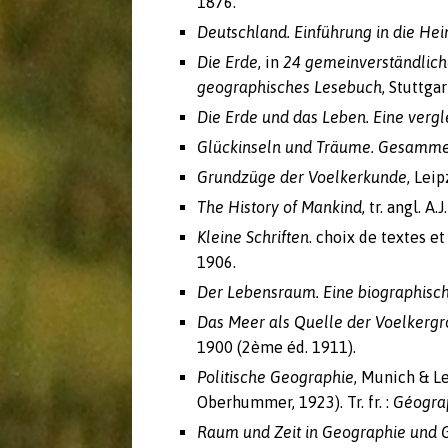
1876.
Deutschland. Einführung in die He
Die Erde
, in
24 gemeinverständlich
geographisches Lesebuch
, Stuttga
Die Erde und das Leben.
Eine verg
Glückinseln und Träume. Gesamme
Grundzüge der Voelkerkunde
, Lei
The History of Mankind
, tr. angl. A
Kleine Schriften
. choix de textes et
1906.
Der Lebensraum. Eine biographisch
Das Meer als Quelle der Voelkergro
1900 (2ème éd. 1911).
Politische Geographie
, Munich & L
Oberhummer, 1923). Tr. fr. :
Géograp
Raum und Zeit in Geographie und 