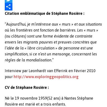
a
T
Citation emblématique de Stéphane Rosière :
c
w
P
e
i
a
“
Aujourd’hui, je m’intéresse aux « murs » et aux situations
b
t
r
où les frontières ont fonction de barrières. Les « murs »
(ou clôtures) sont une forme évidente de contrainte
o
t
t
envers les migrants pauvres et preuves concrètes que
o
e
a
l’idée de la « libre circulation » de personne est une
k
r
g
simplification, si ce n’est un mensonge, concernant les
règles de la mondialisation
.”
e
r
Interview par Leonhardt van Efferink en Février 2010
pour
http://www.exploringgeopolitics.org
CV de Stéphane Rosière :
Né le 19 novembre 1959(52 ans) à Nantes Stéphane
Rosière est marié et a trois enfants.