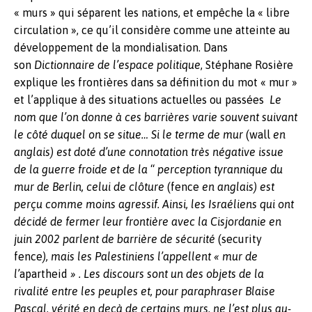
« murs » qui séparent les nations, et empêche la « libre
circulation », ce qu’il considère comme une atteinte au
développement de la mondialisation. Dans
son
Dictionnaire de l’espace politique
, Stéphane Rosière
explique les frontières dans sa définition du mot « mur »
et l’applique à des situations actuelles ou passées
Le
nom que l’on donne à ces barrières varie souvent suivant
le côté duquel on se situe… Si le terme de mur
(wall
en
anglais) est doté d’une connotation très négative issue
de la guerre froide et de la
“
perception tyrannique du
mur de Berlin, celui de clôture
(fence
en anglais) est
perçu comme moins agressif. Ainsi, les Israéliens qui ont
décidé de fermer leur frontière avec la Cisjordanie en
juin 2002 parlent de barrière de sécurité
(security
fence
), mais les Palestiniens l’appellent « mur de
l’
apartheid
» . Les discours sont un des objets de la
rivalité entre les peuples et, pour paraphraser Blaise
Pascal, vérité en deçà de certains murs, ne l’est plus au-