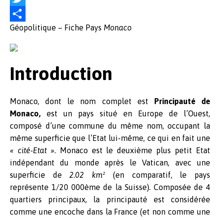
a
T
Géopolitique – Fiche Pays
Monaco
c
w
P
e
i
a
b
t
r
Introduction
o
t
t
o
e
a
Monaco, dont le nom complet est
Principauté de
k
r
g
Monaco,
est un pays situé en Europe de l’Ouest,
e
composé d’une commune du même nom, occupant la
même superficie que l’Etat lui-même, ce qui en fait une
r
«
cité-Etat ».
Monaco est le deuxième plus petit Etat
indépendant du monde après le Vatican, avec une
superficie de
2.02 km²
(en comparatif, le pays
représente 1/20 000ème de la Suisse)
.
Composée de 4
quartiers principaux, la principauté est considérée
comme une encoche dans la France (et non comme une