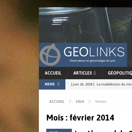
ACCUEIL
ARTICLES
GÉOPOLITI
NEWS
[ juin 26, 2018 ]
La malédiction du mi
[ juin 17, 2018 ]
La force conjointe du G
ACCUEIL
2014
février
ACTUALITÉS
[ juin 11, 2018 ]
La cohérence de l’in
Mois : février 2014
[ juin 8, 2018 ]
Chine-Japon : résurgenc