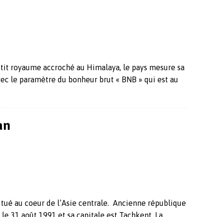
Petit royaume accroché au Himalaya, le pays mesure sa
vec le paramètre du bonheur brut « BNB » qui est au
an
situé au coeur de l’Asie centrale. Ancienne république
 le 31 août 1991 et sa capitale est Tachkent. La