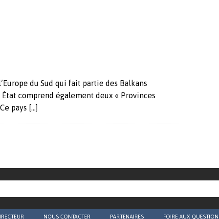
Europe du Sud qui fait partie des Balkans
et État comprend également deux « Provinces
. Ce pays
[…]
IRECTEUR
NOUS CONTACTER
PARTENAIRES
FOIRE AUX QUESTION