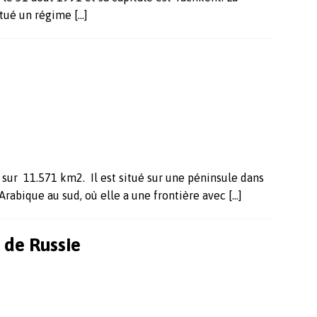
itué un régime
[…]
d sur 11.571 km2. Il est situé sur une péninsule dans
 Arabique au sud, où elle a une frontière avec
[…]
 de Russie