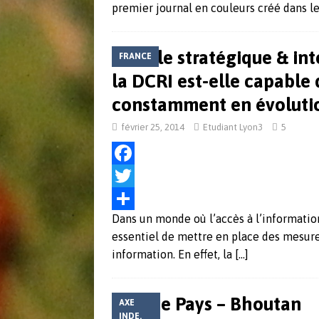
premier journal en couleurs créé dans le
b
t
r
o
t
t
Veille stratégique & i
FRANCE
o
e
a
la DCRI est-elle capable
k
r
g
constamment en évoluti
e
février 25, 2014
Etudiant Lyon3
5
r
F
a
T
Dans un monde où l’accès à l’information 
c
w
P
essentiel de mettre en place des mesure
e
i
a
information. En effet, la
[…]
b
t
r
o
t
t
Fiche Pays – Bhoutan
AXE
o
e
a
INDE,