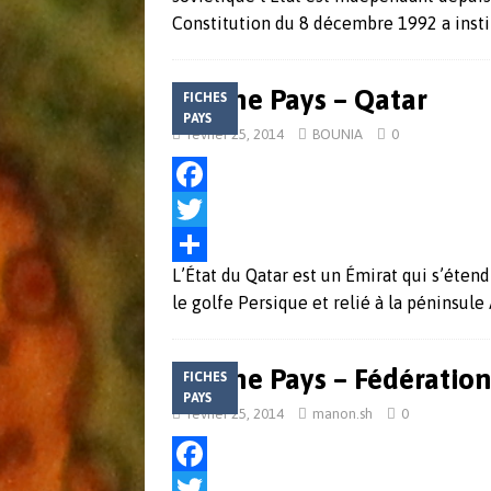
e
i
a
Constitution du 8 décembre 1992 a inst
b
t
r
o
t
t
Fiche Pays – Qatar
FICHES
o
e
a
PAYS
février 25, 2014
BOUNIA
0
k
r
g
e
F
r
a
T
L’État du Qatar est un Émirat qui s’éten
c
w
P
le golfe Persique et relié à la péninsule
e
i
a
b
t
r
Fiche Pays – Fédération
FICHES
o
t
t
PAYS
février 25, 2014
manon.sh
0
o
e
a
k
r
g
F
e