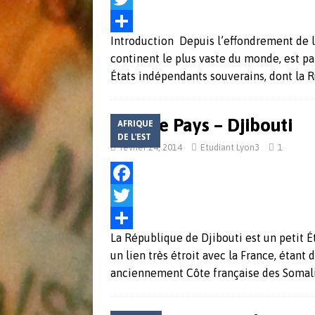
a
T
r
Introduction Depuis l’effondrement de l’
c
w
P
continent le plus vaste du monde, est p
e
i
a
États indépendants souverains, dont la R
b
t
r
o
t
t
Fiche Pays – Djibouti
AFRIQUE
o
e
a
DE L'EST
février 24, 2014
Etudiant Lyon3
1
k
r
g
e
F
r
a
T
La République de Djibouti est un petit Ét
c
w
P
un lien très étroit avec la France, étan
e
i
a
anciennement Côte française des Somal
b
t
r
o
t
t