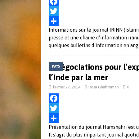
e
F
r
a
T
Informations sur le journal IRINN (Isla
c
w
P
presse et une chaîne d’information iran
e
i
a
quelques bulletins d’information en ang
b
t
r
o
t
t
Négociations pour l’exp
PAYS
o
e
a
l’Inde par la mer
k
r
g
février 27, 2014
Rosa Ghahreman
0
e
r
F
a
T
Présentation du journal Hamshahri est u
c
w
P
Il s’agit du plus important journal quoti
e
i
a