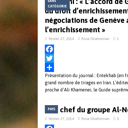
Rohani : « L’accord de 
SANS
[ mai 31, 2018 ]
L’arme nucléaire en Co
CATÉGORIE
du droit d’enrichissement 
ACTUALITÉS
négociations de Genève ab
[ juin 8, 2017 ]
Actu Défense 30 mai 2
l’enrichissement »
février 27, 2014
Rosa Ghahreman
1
F
a
T
Présentation du journal : Entekhab (en fr
c
w
P
grand nombre de tirages en Iran. L’édit
e
i
a
proche d’Ali Khamenei, le Guide suprêm
b
t
r
o
t
t
Le chef du groupe Al-No
PAYS
o
e
a
février 27, 2014
Rosa Ghahreman
0
k
r
g