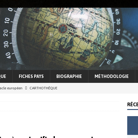
QUE
FICHES PAYS
BIOGRAPHIE
MÉTHODOLOGIE
racle européen
CARTHOTHÈQUE
5 Sahel, entre espoirs et illusions d’une lutte contre le terrorisme
RÉC
cohérence Trump
ACTUALITÉS
e des conflits et tensions régionales
ASIE