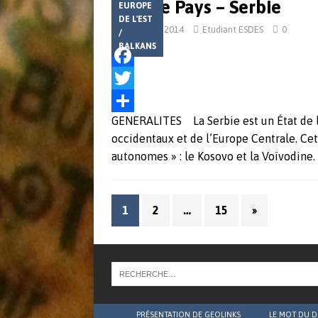
Fiche Pays – Serbie
EUROPE
o
e
a
DE L'EST
février 24, 2014
Etudiant ESDES
0
/
k
r
g
BALKANS
e
F
r
a
T
GENERALITES La Serbie est un État de l’
c
w
P
occidentaux et de l’Europe Centrale. C
e
i
a
autonomes » : le Kosovo et la Voïvodine
b
t
r
o
t
t
1
2
…
15
»
o
e
a
k
r
g
e
r
PRÉSENTATION DE GEOLINKS
LE MOT DU D