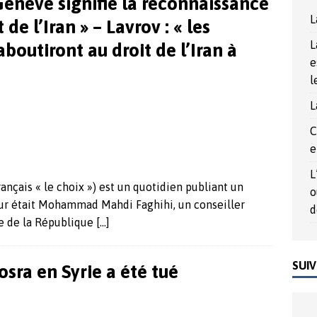
Genève signifie la reconnaissance
rée du Nord, un outil politique au service de la démocrature
L
de l’Iran » – Lavrov : « les
L
outiront au droit de l’Iran à
017
ACTUALITÉS
e
l
L
C
e
L
ançais « le choix ») est un quotidien publiant un
o
eur était Mohammad Mahdi Faghihi, un conseiller
d
e de la République
[…]
SUIV
sra en Syrie a été tué