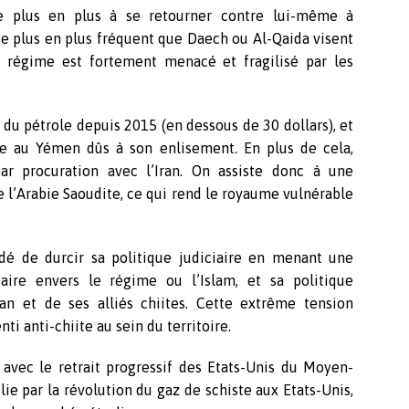
e plus en plus à se retourner contre lui-même à
t de plus en plus fréquent que Daech ou Al-Qaida visent
e régime est fortement menacé et fragilisé par les
ix du pétrole depuis 2015 (en dessous de 30 dollars), et
ire au Yémen dûs à son enlisement. En plus de cela,
r procuration avec l’Iran. On assiste donc à une
e l’Arabie Saoudite, ce qui rend le royaume vulnérable
dé de durcir sa politique judiciaire en menant une
taire envers le régime ou l’Islam, et sa politique
ran et de ses alliés chiites. Cette extrême tension
nti anti-chiite au sein du territoire.
vec le retrait progressif des Etats-Unis du Moyen-
blie par la révolution du gaz de schiste aux Etats-Unis,