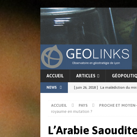
ACCUEIL
ARTICLES
GÉOPOLITI
NEWS
[ juin 26, 2018 ]
La malédiction du mi
[ juin 17, 2018 ]
La force conjointe du G
ACCUEIL
PAYS
PROCHE ET MOYEN
ACTUALITÉS
royaume en mutation ?
[ juin 11, 2018 ]
La cohérence de l’in
L’Arabie Saoudit
[ juin 8, 2018 ]
Chine-Japon : résurgenc