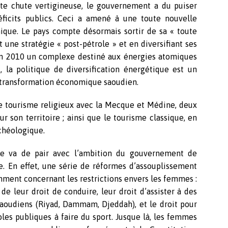
tte chute vertigineuse, le gouvernement a du puiser
éficits publics. Ceci a amené à une toute nouvelle
ique. Le pays compte désormais sortir de sa « toute
 une stratégie « post-pétrole » et en diversifiant ses
 en 2010 un complexe destiné aux énergies atomiques
, la politique de diversification énergétique est un
 transformation économique saoudien.
e tourisme religieux avec la Mecque et Médine, deux
sur son territoire ; ainsi que le tourisme classique, en
rchéologique.
e va de pair avec l’ambition du gouvernement de
que. En effet, une série de réformes d’assouplissement
mment concernant les restrictions envers les femmes :
de leur droit de conduire, leur droit d’assister à des
saoudiens (Riyad, Dammam, Djeddah), et le droit pour
coles publiques à faire du sport. Jusque là, les femmes