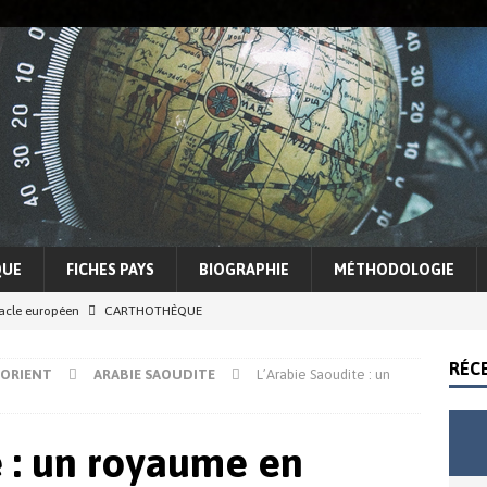
QUE
FICHES PAYS
BIOGRAPHIE
MÉTHODOLOGIE
racle européen
CARTHOTHÈQUE
5 Sahel, entre espoirs et illusions d’une lutte contre le terrorisme
RÉC
-ORIENT
ARABIE SAOUDITE
L’Arabie Saoudite : un
cohérence Trump
ACTUALITÉS
e : un royaume en
e des conflits et tensions régionales
ASIE