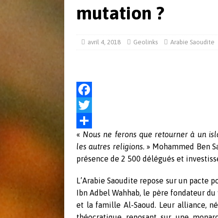
[ mai 31, 2018 ]
L’arme nucléaire en Co
mutation ?
ACTUALITÉS
[ juin 8, 2017 ]
Actu Défense 30 mai 2
avril 4, 2018
Geolinks
Arabie Saoudite
F
a
T
«
Nous ne ferons que retourner à un isl
c
w
P
les autres religions.
» Mohammed Ben Sal
e
i
a
présence de 2 500 délégués et investiss
b
t
r
L’Arabie Saoudite repose sur un pacte 
o
t
t
Ibn Adbel Wahhab, le père fondateur du 
o
e
a
et la famille Al-Saoud. Leur alliance, n
k
r
g
théocratique reposant sur une monarc