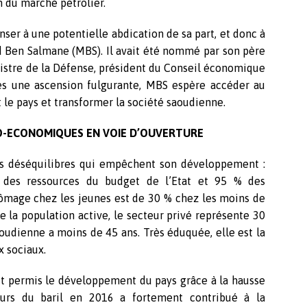
n du marché pétrolier.
nser à une potentielle abdication de sa part, et donc à
 Ben Salmane (MBS). Il avait été nommé par son père
inistre de la Défense, président du Conseil économique
ès une ascension fulgurante, MBS espère accéder au
le pays et transformer la société saoudienne.
IO-ECONOMIQUES EN VOIE D’OUVERTURE
ns déséquilibres qui empêchent son développement :
 des ressources du budget de l’Etat et 95 % des
ômage chez les jeunes est de 30 % chez les moins de
e la population active, le secteur privé représente 30
oudienne a moins de 45 ans. Très éduquée, elle est la
 sociaux.
it permis le développement du pays grâce à la hausse
ours du baril en 2016 a fortement contribué à la