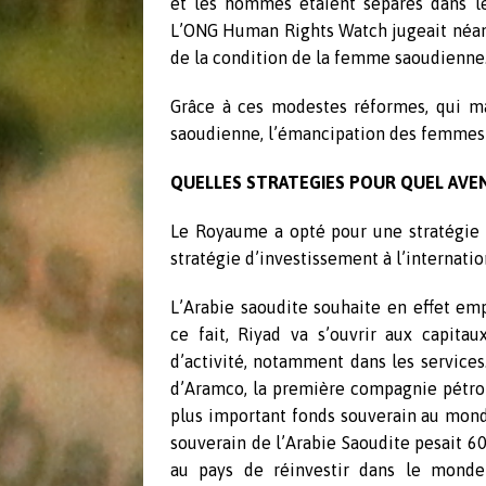
et les hommes étaient séparés dans le
L’ONG Human Rights Watch jugeait néanm
de la condition de la femme saoudienne
Grâce à ces modestes réformes, qui m
saoudienne, l’émancipation des femmes 
QUELLES STRATEGIES POUR QUEL AVEN
Le Royaume a opté pour une stratégie d
stratégie d’investissement à l’internatio
L’Arabie saoudite souhaite en effet emp
ce fait, Riyad va s’ouvrir aux capita
d’activité, notamment dans les services
d’Aramco, la première compagnie pétrol
plus important fonds souverain au monde,
souverain de l’Arabie Saoudite pesait 6
au pays de réinvestir dans le monde 