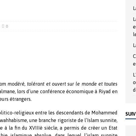
rée du Nord, un outil politique au service de la démocrature
L
L
017
ACTUALITÉS
0
e
l
L
C
e
L
o
am modéré, tolérant et ouvert sur le monde et toutes
d
mane, lors d’une conférence économique à Riyad en
eurs étrangers.
politico-religieux entre les descendants de Mohammed
SUIV
wahhabisme, une branche rigoriste de l’Islam sunnite,
ée à la fin du XVIIIè siècle, a permis de créer un Etat
hie islamique absolue, dans lequel l’islam sunnite