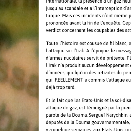
internationale, la présence d’un gaz neur
jusqu’au scandale et à l’interception d’
turque. Mais ces incidents n’ont même pa
prononcée avant la fin de l’enquête. Ce
verdict concernant les coupables des at
Toute l’histoire est cousue de fil blanc, 
l’attaque sur l’Irak. A l’époque, le mess
d’armes nucléaires servit de prétexte. P
l’Irak n’a produit aucun développement 
d’années, quelqu’un des retraités du pen
qui, REELLEMENT, a commis l’attaque au ga
déjà trop tard.
Et le fait que les Etats-Unis et la soi-d
attaque de gaz, est témoigné par la preuv
parole de la Douma, Sergueï Narychkin, a 
députés de la Douma gouvernementale, il 
y a quelque semaines, aux Etats-Unis, une