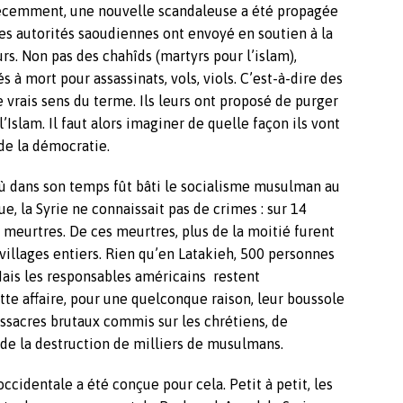
. Récemment, une nouvelle scandaleuse a été propagée
 les autorités saoudiennes ont envoyé en soutien à la
rs. Non pas des chahîds (martyrs pour l’islam),
 à mort pour assassinats, vols, viols. C’est-à-dire des
vrais sens du terme. Ils leurs ont proposé de purger
l’Islam. Il faut alors imaginer de quelle façon ils vont
 de la démocratie.
où dans son temps fût bâti le socialisme musulman au
ue, la Syrie ne connaissait pas de crimes : sur 14
 meurtres. De ces meurtres, plus de la moitié furent
villages entiers. Rien qu’en Latakieh, 500 personnes
Mais les responsables américains restent
te affaire, pour une quelconque raison, leur boussole
sacres brutaux commis sur les chrétiens, de
de la destruction de milliers de musulmans.
ccidentale a été conçue pour cela. Petit à petit, les