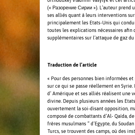
orthodoxe) Vladimir Vasylyk et cet article
(« Разорение Сирии »). L’auteur prend u
ses alliés quant à leurs interventions sur
principalement les Etats-Unis qui condui
toutes les explications nécessaires afin
supplémentaires sur l’attaque de gaz du
Traduction de l’article
« Pour des personnes bien informées et 
sur ce qui se passe réellement en Syrie.
d’ Amérique et ses alliés réalisent une v
divine. Depuis plusieurs années les Etat
ouvertement la soi-disant opposition, mai
composé de combattants d’Al- Qaïda, de
frères musulmans ” d’Egypte, du Soudan et
Turcs, se trouvent des camps, où des in