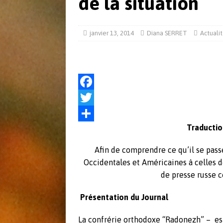
de la situation
[ mai 31, 2018 ]
L’arme nucléaire en Co
ACTUALITÉS
janvier 13, 2014
Diana SERRET
Actuali
[ juin 8, 2017 ]
Actu Défense 30 mai 2
F
a
T
Traductio
c
w
P
e
i
a
Afin de comprendre ce qu’il se pass
b
t
r
Occidentales et Américaines à celles de
de presse russe c
o
t
t
o
e
a
Présentation du Journal
k
r
g
La confrérie orthodoxe “Radonezh” – est 