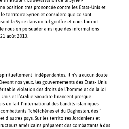
 s’intitule « La dévastation de la Syrie »
ne position très prononcée contre les Etats-Unis et
 le territoire Syrien et considère que ce sont
sent la Syrie dans un tel gouffre et nous fournit
 de nous en persuader ainsi que des informations
 21 août 2013.
spirituellement indépendantes, il n’y a aucun doute
 Devant nos yeux, les gouvernements des États- Unis
éritable violation des droits de l’homme et de la loi
s Unis et l’Arabie Saoudite financent presque
s en fait l’international des bandits islamiques,
 combattants Tchétchènes et du Daghestan, des ”
 d’autres pays. Sur les territoires Jordaniens et
structeurs américains préparent des combattants à des