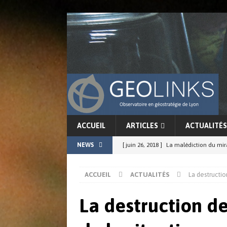
ACCUEIL
ARTICLES
ACTUALITÉS
NEWS
[ juin 26, 2018 ]
La malédiction du mi
[ juin 17, 2018 ]
La force conjointe du G
ACCUEIL
ACTUALITÉS
La destruction
ACTUALITÉS
[ juin 11, 2018 ]
La cohérence de l’in
La destruction de 
[ juin 8, 2018 ]
Chine-Japon : résurgenc