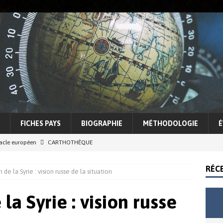
FICHES PAYS
BIOGRAPHIE
MÉTHODOLOGIE
É
racle européen
CARTHOTHÈQUE
5 Sahel, entre espoirs et illusions d’une lutte contre le terrorisme
RÉC
 de la Syrie : vision russe de la situation
cohérence Trump
ACTUALITÉS
la Syrie : vision russe
e des conflits et tensions régionales
ASIE