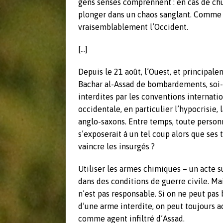
gens sensés comprennent : en cas de chu
plonger dans un chaos sanglant. Comme la 
vraisemblablement l’Occident.
[…]
Depuis le 21 août, l’Ouest, et principale
Bachar al-Assad de bombardements, soi-d
interdites par les conventions internatio
occidentale, en particulier l’hypocrisie, 
anglo-saxons. Entre temps, toute person
s’exposerait à un tel coup alors que ses 
vaincre les insurgés ?
Utiliser les armes chimiques – un acte 
dans des conditions de guerre civile. Mai
n’est pas responsable. Si on ne peut pas
d’une arme interdite, on peut toujours
comme agent infiltré d’Assad.