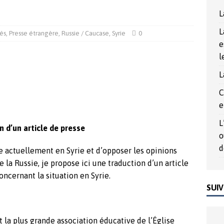
rée du Nord, un outil politique au service de la démocrature
L
L
tés
,
Presse étrangère
,
Russie / Caucase
,
Syrie
0
017
ACTUALITÉS
e
l
L
C
e
L
n d’un article de presse
o
d
e actuellement en Syrie et d’opposer les opinions
 la Russie, je propose ici une traduction d’un article
oncernant la situation en Syrie.
SUIV
la plus grande association éducative de l’Église