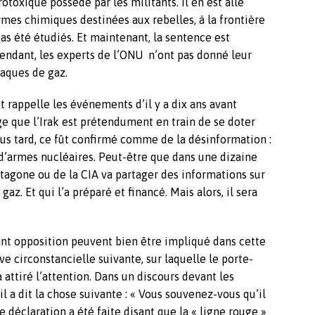
otoxique possédé par les militants. Il en est allé
armes chimiques destinées aux rebelles, à la frontière
s été étudiés. Et maintenant, la sentence est
pendant, les experts de l’ONU n’ont pas donné leur
taques de gaz.
et rappelle les événements d’il y a dix ans avant
age que l’Irak est prétendument en train de se doter
lus tard, ce fût confirmé comme de la désinformation :
d’armes nucléaires. Peut-être que dans une dizaine
tagone ou de la CIA va partager des informations sur
z. Et qui l’a préparé et financé. Mais alors, il sera
isant opposition peuvent bien être impliqué dans cette
e circonstancielle suivante, sur laquelle le porte-
attiré l’attention. Dans un discours devant les
a dit la chose suivante : « Vous souvenez-vous qu’il
 déclaration a été faite disant que la « ligne rouge »