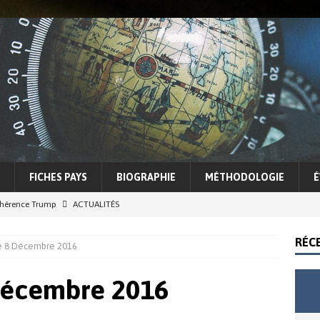
FICHES PAYS
BIOGRAPHIE
MÉTHODOLOGIE
É
cohérence Trump
ACTUALITÉS
e des conflits et tensions régionales
ASIE
RÉC
e 8 Décembre 2016
rée du Nord, un outil politique au service de la démocrature
Décembre 2016
éopolitique, 14 mai – 22 mai
ACTUALITÉS