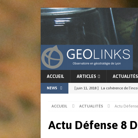
ACCUEIL
ARTICLES
ACTUALITÉS
NEWS
[ juin 11, 2018 ]
La cohérence de l’in
[ juin 8, 2018 ]
Chine-Japon : résurgenc
ACCUEIL
ACTUALITÉS
Actu Défens
[ mai 31, 2018 ]
L’arme nucléaire en Co
ACTUALITÉS
Actu Défense 8 
[ mai 23, 2018 ]
Bilan de la semaine g