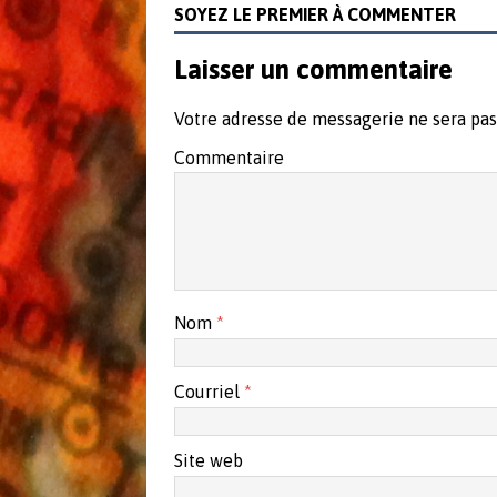
e
v
e
SOYEZ LE PREMIER À COMMENTER
l
e
l
l
l
l
e
l
e
f
e
f
Laisser un commentaire
e
f
e
n
e
n
ê
n
ê
t
ê
t
Votre adresse de messagerie ne sera pas
r
t
r
e
r
e
)
e
)
Commentaire
)
Nom
*
Courriel
*
Site web