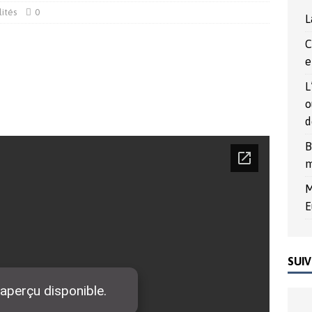
agne en Europe ?
ALLEMAGNE
lités
0
L
017
ACTUALITÉS
C
e
L
o
d
B
m
M
E
SUIV